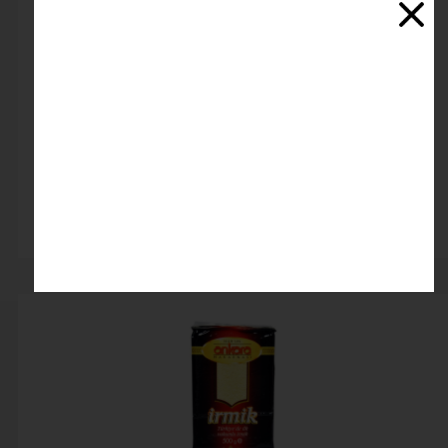
آرد کروسان (نول 4 صفر دیهیم نارنجی)
اتمام موجودی