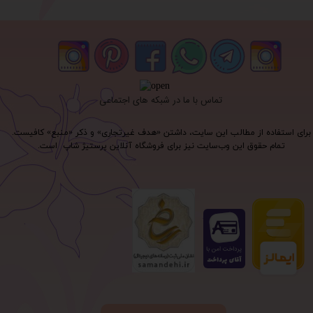
تماس با ما در شبکه های اجتماعی
برای استفاده از مطالب این سایت، داشتن «هدف غیرتجاری» و ذکر «منبع» کافیست.
تمام حقوق اين وب‌سايت نیز برای فروشگاه آنلاین پرستیژ شاپ است.