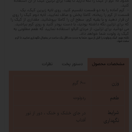
حدود 10 گرم از کیک را نگه دارید تا بعدا برای تزئین کیک از آن استفاده
کنید.
– کرم آماده را به دو قسمت تقسیم کنید. روی لایه زیرین کیک، یک
قسمت از کرم را ریخته، کاملا پخش و صاف نمایید. لایه دوم کیک را روی
آن قرار دهید و با بقیه کرم، سطح آن را کاملا بپوشانید. مقداری از کیک را
که برای تزئین نگه داشته بودید، با دست پودر کنید و روی کرم بپاشید.
می توانید برای تزئین، از مربای آلبالو استفاده نمایید که طعم مطلوبی به
کیک رد ولوت شما خواهد داد.
نکته مهم:
کیک ردولوت را قبل از سرو، حتما به مدت حداقل یک ساعت در یخچال نگهداری نمایید تا کرم
سفت شود.
مشخصات محصول
دستور پخت
نظرات
وزن
600 گرم
طعم
ردولوت
شرایط
در جای خشک و خنک ، دور از نور
نگهداری
آفتاب