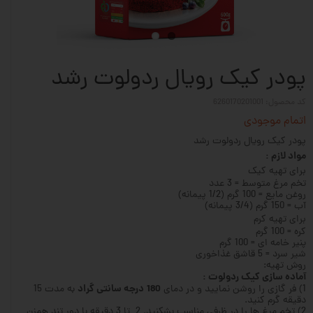
پودر کیک رویال ردولوت رشد
کد محصول: 6260170201001
اتمام موجودی
پودر کیک رویال ردولوت رشد
مواد لازم :
برای تهیه کیک
تخم مرغ متوسط = 3 عدد
روغن مایع = 100 گرم (1/2 پیمانه)
آب = 150 گرم (3/4 پیمانه)
برای تهیه کرم
کره = 100 گرم
پنیر خامه ای = 100 گرم
شیر سرد = 5 قاشق غذاخوری
روش تهیه:
آماده سازی کیک ردولوت :
180
درجه سانتی گراد
1) فر گازی را روشن نمایید و در دمای
به مدت 15
دقیقه گرم کنید.
2) تخم مرغ ها را در ظرفی مناسب بشکنید. 2 تا 3 دقیقه با دور تند همزن