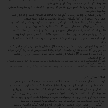
مخلوط کنید تا پف کرده و رنگ آن روشن شود.
3) آب و روغن را به تخم مرغ ها بیافزایید و 1 دقیقه با دور متوسط همزن،
مخلوط نمایید.
4) پودر کیک رد ولوت رشد را کم کم به مخلوط اضافه کنید و با دور کند
همزن به مدت 1 تا 5/1 دقیقه مخلوط نمایید تا یکنواخت شود.
5) سطح داخلی قالب را با مقدار کمی روغن چرب کرده و کمی آرد کف آن
بپاشید. می توانید به جای این کار، کف قالب، کاغذ روغنی قرار دهید. از
قالبی استفاده کنید که ارتفاع خمیر در آن، بیشتر از 5 سانتی متر نشود.
طبقه وسط
6) خمیر را در قالب بریزید. قالب را حدود 35 تا 45 دقیقه در
فر
قرار دهید. پس از قرار دادن کیک درون فر، درب فر را تا 15 دقیقه باز
نکنید.
7) برای اطمینان از پخت کامل کیک، خلال دندان را در مرکز کیک فرو کنید.
در صورتی که خمیر به آن نچسبد، کیک پخته است.پس از خارج کردن کیک
از فر، اجازه دهید تا 15 دقیقه در قالب خنک شود. سپس آن را از قالب
خارج نمایید.
نکته :
اگر کیک ردولوت را یک روز قبل تهیه کرده و در یخچال نگهداری نمایید، برش زدن آن آسان تر بوده و بافت آن
نیز مخملی تر می شود.
چنانچه دیواره کیک به رنگ قهوه ای درآمده است، می توانید یک لایه نازک از دور کیک را ببرید تا ظاهر آن زیباتر
شود.
آماده سازی کرم :
کاملا
کره را در دمای محیط قرار دهید تا
نرم شود. پودر کرم را در ظرفی
ریخته، شیر را به آن بیافزایید و با قاشق مخلوط کنید. کره نرم شده و پنیر
خامه ای را به آن اضافه کنید و 2 تا 3 دقیقه یا دور متوسط همزن برقی
مخلوط کنید تا کاملا یکنواخت شود. در صورت استفاده از همزن دستی
مدت بیشتری هم بزنید تا یکنواخت شود . چنانچه طعم شوری پنیر خامه
ای را نمی پسندید، می توانید از پنیر ماسکارپونه استفاده نمایید.
– کیک را از عرض برش دهید، به طوری که دو لایه کیک داشته باشید.