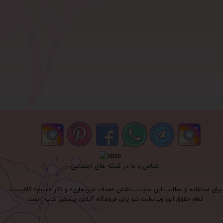
تماس با ما در شبکه های اجتماعی
برای استفاده از مطالب این سایت، داشتن «هدف غیرتجاری» و ذکر «منبع» کافیست.
تمام حقوق اين وب‌سايت نیز برای فروشگاه آنلاین پرستیژ شاپ است.