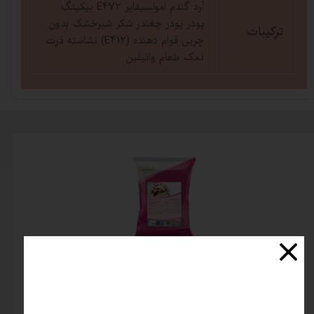
آرد گندم امولسیفایر E472 بیکینگ
پودر پودر چغندر شکر شیرخشک بدون
ترکیبات
چربی قوام دهنده (E412) نشاسته ذرت
نمک طعام وانیلین
پودر کیک تگرال اسپونج (وانیل -کاکائو)
۲۰۰,۰۰۰ تومان