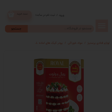
سبد خرید
ثبت نام در سایت
/
ورود
۰
حساب
جستجو
کاربری من
لوازم قنادی پرستیژ
مواد خوراکی
پودر کیک های اماده
پودر کیک رویال ردولوت رشد
تغییر گذر
واژه
سفارشات
خروج از
حساب
کاربری