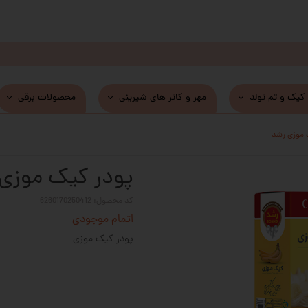
 کیک و تم تولد
مهر و کاتر های شیرینی
محصولات برقی
 موزی رشد
پودر کیک موزی
کد محصول: 6260170250412
اتمام موجودی
پودر کیک موزی