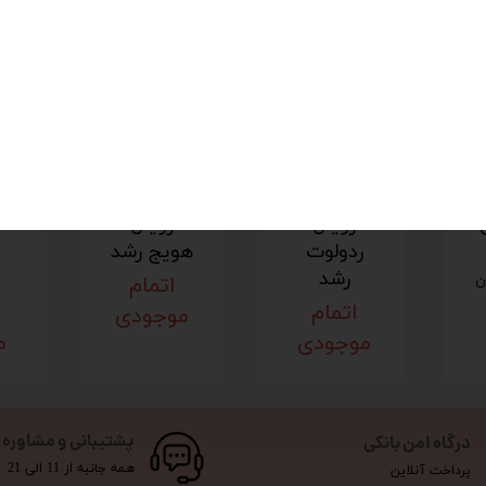
پودر کیک
پودر کیک
رویال
رویال
ک
ردولوت
هویج رشد
رشد
اتمام
اتمام
موجودی
موجودی
م
پشتیبانی و مشاوره
درگاه امن بانکی
همه جانبه از 11 الی 21
پرداخت آنلاین