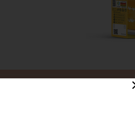
موزی
500 گرم
در جای خشک و خنک ، دور از نور آفتاب
آرد گندم امولسیفایر E471 بیکینگ پودر شکر شیرخشک بدون چربی نمک طعام وانیلین