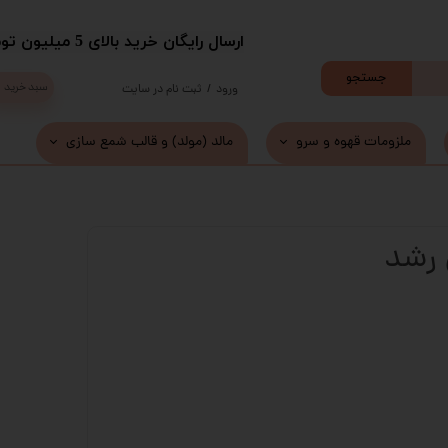
​ارسال رایگان خرید بالای 5 میلیون تومان با پست
جستجو
سبد خرید
ورود
/
ثبت نام در سایت
حساب کاربری من
ملزومات قهوه و سرو
مالد (مولد) و قالب شمع سازی
تغییر گذر واژه
سفارشات
 رشد
خروج از حساب کاربری