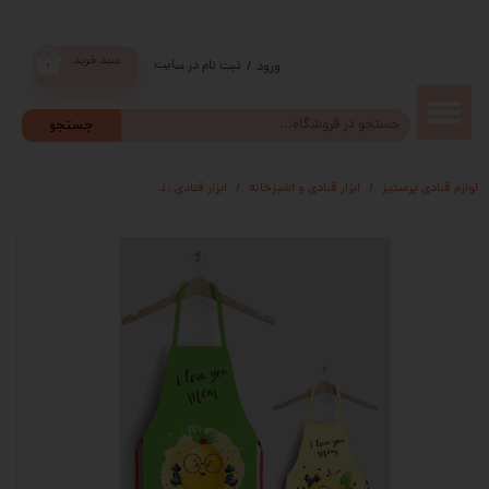
سبد خرید
ثبت نام در سایت
/
ورود
۰
حساب
جستجو
کاربری من
لوازم قنادی پرستیژ
ابزار قنادی و اشپزخانه
ابزار قنادی
پیشبند و کلاه و دستکش آشپز
تغییر گذر
واژه
سفارشات
خروج از
حساب
کاربری