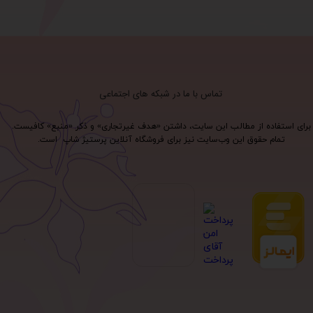
تماس با ما در شبکه های اجتماعی
برای استفاده از مطالب این سایت، داشتن «هدف غیرتجاری» و ذکر «منبع» کافیست.
تمام حقوق اين وب‌سايت نیز برای فروشگاه آنلاین پرستیژ شاپ است.