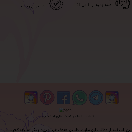
همه جانبه از 11 الی 21
خریدی بی دردسر
تماس با ما در شبکه های اجتماعی
برای استفاده از مطالب این سایت، داشتن «هدف غیرتجاری» و ذکر «منبع» کافیست.