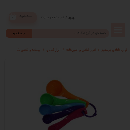
سبد خرید
ثبت نام در سایت
/
ورود
۰
حساب
جستجو
کاربری من
لوازم قنادی پرستیژ
ابزار قنادی و اشپزخانه
ابزار قنادی
پیمانه و قاشق
ست قاشق 5 عددی اندازه گیری رنگی
تغییر گذر
واژه
سفارشات
خروج از
حساب
کاربری