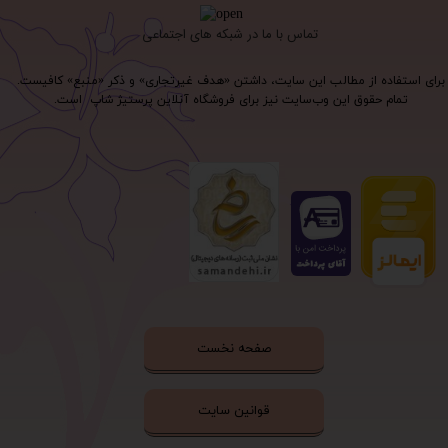
تماس با ما در شبکه های اجتماعی
برای استفاده از مطالب این سایت، داشتن «هدف غیرتجاری» و ذکر «منبع» کافیست.
تمام حقوق اين وب‌سايت نیز برای فروشگاه آنلاین پرستیژ شاپ است.
صفحه نخست
قوانین سایت