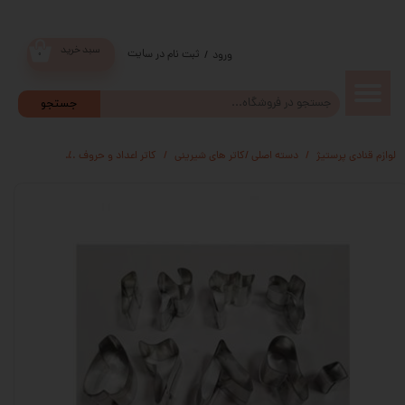
سبد خرید
ثبت نام در سایت
/
ورود
۰
حساب
جستجو
کاربری من
لوازم قنادی پرستیژ
دسته اصلی /کاتر های شیرینی
کاتر اعداد و حروف
کاتر اعداد فار
تغییر گذر
واژه
سفارشات
خروج از
حساب
کاربری