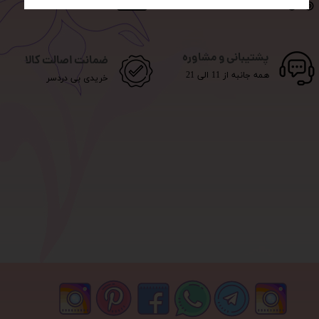
پست، تیپاکس، پیک و...
پرداخت آنلاین
پشتیبانی و مشاوره
ضمانت اصالت کالا
همه جانبه از 11 الی 21
خریدی بی دردسر