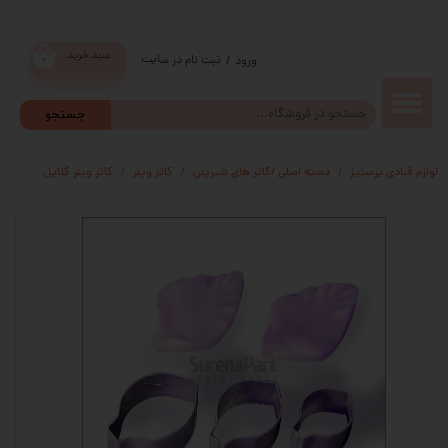
سبد خرید
ثبت نام در سایت
/
ورود
۰
حساب
جستجو
کاربری من
لوازم قنادی پرستیژ
دسته اصلی /کاتر های شیرینی
کاتر وینر
کاتر وینر گلایل
تغییر گذر
واژه
سفارشات
خروج از
حساب
کاربری