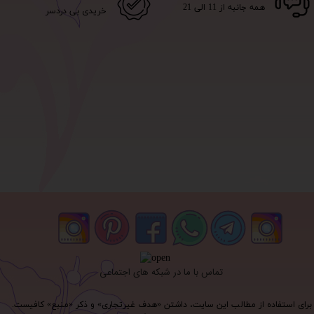
همه جانبه از 11 الی 21
خریدی بی دردسر
تماس با ما در شبکه های اجتماعی
برای استفاده از مطالب این سایت، داشتن «هدف غیرتجاری» و ذکر «منبع» کافیست.