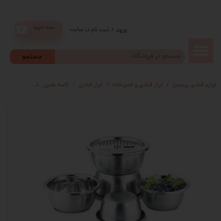
سبد خرید
ثبت نام در سایت
/
ورود
۰
حساب
جستجو
کاربری من
لوازم قنادی پرستیژ
ابزار قنادی و اشپزخانه
ابزار قنادی
کاسه همزن
ست 6 تکه استیل یونیک
تغییر گذر
واژه
سفارشات
خروج از
حساب
کاربری