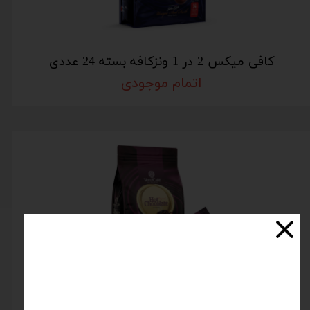
کافی میکس 2 در 1 ونزکافه بسته 24 عددی
اتمام موجودی
پودر شکلات داغ ونزکافه (دوسایز بسته بندی)
اتمام موجودی