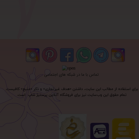
تماس با ما در شبکه های اجتماعی
برای استفاده از مطالب این سایت، داشتن «هدف غیرتجاری» و ذکر «منبع» کافیست.
تمام حقوق اين وب‌سايت نیز برای فروشگاه آنلاین پرستیژ شاپ است.