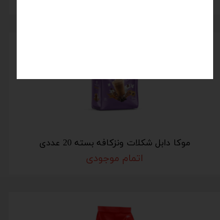
موکا دابل شکلات ونزکافه بسته 20 عددی
اتمام موجودی