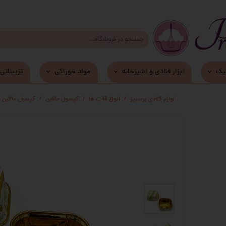
یک
ابزار قنادی و اشپزخانه
مواد خوراکی
تزییناتی
زیر کیکی و دسری MDF
لوازم قنادی پرستیژ
انواع قالب ها
کپسول مافین
کپسول مافین مربع