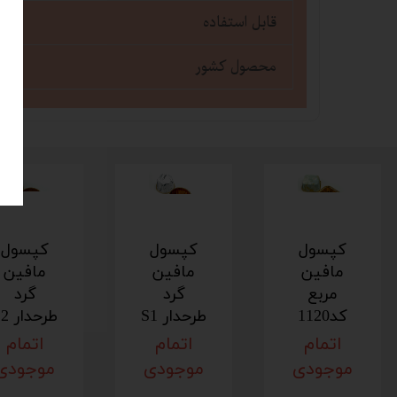
قابل استفاده
محصول کشور
کپسول
کپسول
کپسول
مافین
مافین
مافین
مربع
گرد
گرد
کد1120
طرحدار S1
طرحدار S2
اتمام
اتمام
اتمام
موجودی
موجودی
موجودی