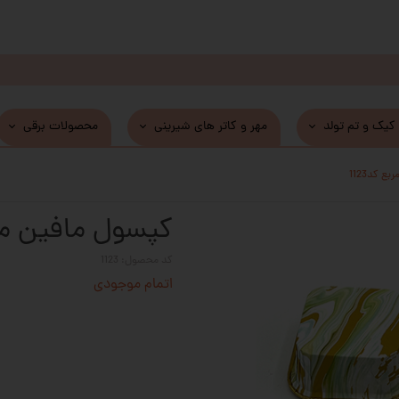
 کیک و تم تولد
مهر و کاتر های شیرینی
محصولات برقی
 کد1123
کپسول مافین مربع
کد محصول: 1123
اتمام موجودی