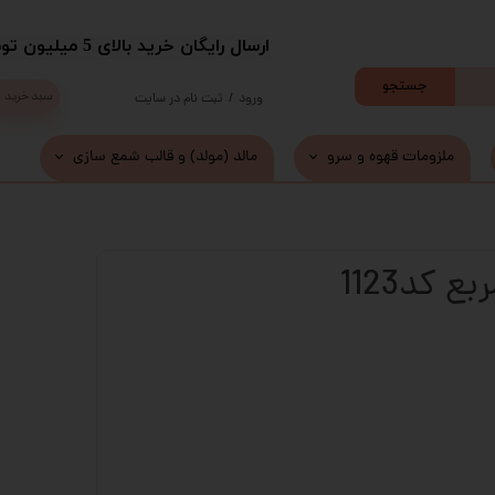
​ارسال رایگان خرید بالای 5 میلیون تومان با پست
جستجو
سبد خرید
ورود
/
ثبت نام در سایت
حساب کاربری من
ملزومات قهوه و سرو
مالد (مولد) و قالب شمع سازی
تغییر گذر واژه
سفارشات
 کد1123
خروج از حساب کاربری