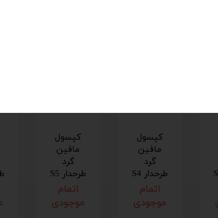
فر ، مایکروویو،مایکروفر ، سولاردام ، فریزر
چین
کپسول
کپسول
مافین
مافین
گرد
گرد
طرحدار S4
طرحدار S5
طر
اتمام
اتمام
موجودی
موجودی
م