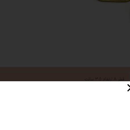
قطر 8 ارتفاع 3.5 سانت
کاغذ نسوز
230 ℃
20 عدد