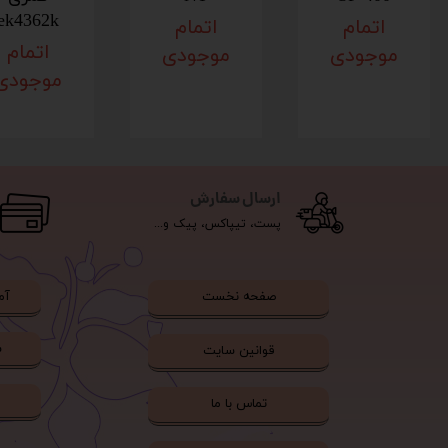
ek4362k
اتمام
اتمام
اتمام
موجودی
موجودی
موجودی
ارسال سفارش
پست، تیپاکس، پیک و...
آم
صفحه نخست
ش
قوانین سایت
تماس با ما