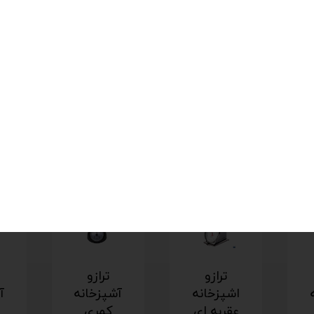
۰.۷ کیلوگرم
دارد
فقط با دست
چین
ترازو
ترازو
اشپزخانه
آشپزخانه
آ
عقربه ای
کمری