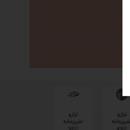
ترازو
ترازو
شپزخانه
اشپزخانه
5052
4362