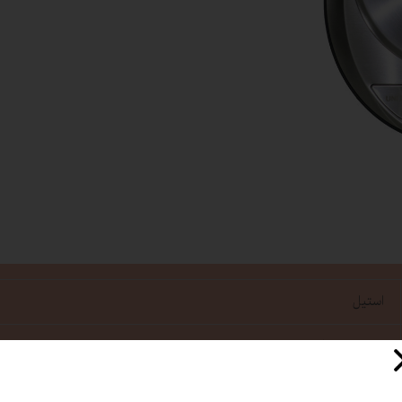
استیل
4362 برند کمری
باطری