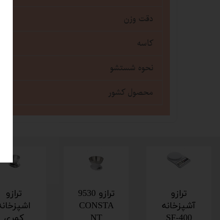
دقت وزن
کاسه
نحوه شستشو
محصول کشور
ترازو
ترازو 9530
ترازو
آشپزخانه
CONSTA
اشپزخانه
SF-400
NT
کمری