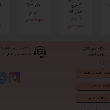
کمری
مدل Kap
ک
مدل sd
اتمام
اتمام
موجودی
موجودی
م
پشتیبانی و مشاوره
درگاه امن بانکی
همه جانبه از 11 الی 21
پرداخت آنلاین
وزش خرید از سایت
رایط مرجوعی کالا
سوالات متداول