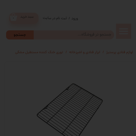
سبد خرید
ثبت نام در سایت
/
ورود
۰
حساب
جستجو
کاربری من
لوازم قنادی پرستیژ
ابزار قنادی و اشپزخانه
توری خنک کننده مستطیل مشکی
تغییر گذر
واژه
سفارشات
خروج از
حساب
کاربری