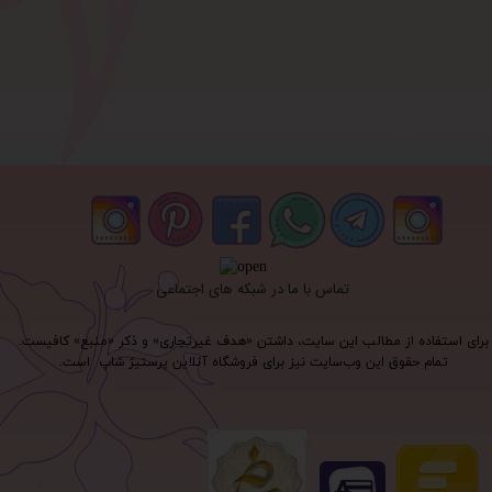
تماس با ما در شبکه های اجتماعی
برای استفاده از مطالب این سایت، داشتن «هدف غیرتجاری» و ذکر «منبع» کافیست.
تمام حقوق اين وب‌سايت نیز برای فروشگاه آنلاین پرستیژ شاپ است.