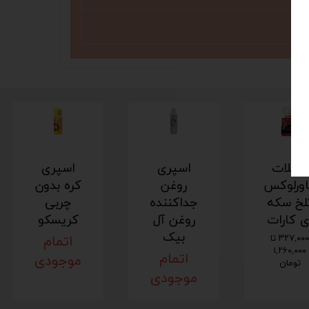
شکلات
اسپری
اسپری
ورلوکس
روغن
کره بدون
لخ سکه
جداکننده
چربی
ی کارات
روغن آل
کریسکو
بیک
۳۲۷,۰۰۰ تا
اتمام
۱,۲۶۰,۰۰۰
اتمام
موجودی
تومان
موجودی