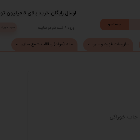
​ارسال رایگان خرید بالای 5 میلیون تومان با پست
جستجو
سبد خرید
ورود
/
ثبت نام در سایت
حساب کاربری من
ملزومات قهوه و سرو
مالد (مولد) و قالب شمع سازی
تغییر گذر واژه
سفارشات
خروج از حساب کاربری
و چاپ خوراکی