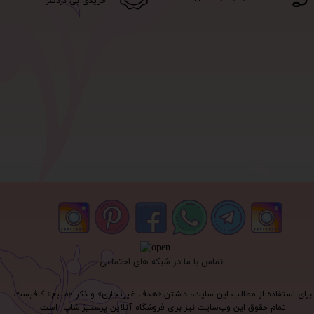
خریدی بی دردسر
تماس با ما در شبکه های اجتماعی
برای استفاده از مطالب این سایت، داشتن «هدف غیرتجاری» و ذکر «منبع» کافیست.
تمام حقوق اين وب‌سايت نیز برای فروشگاه آنلاین پرستیژ شاپ است.