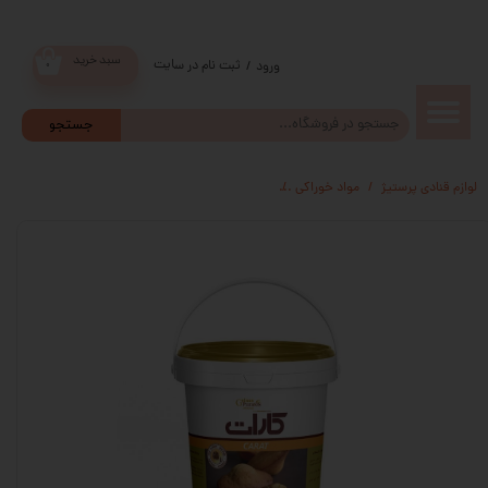
سبد خرید
ثبت نام در سایت
/
ورود
۰
حساب
جستجو
کاربری من
لوازم قنادی پرستیژ
مواد خوراکی
سوپر کرم فندقی 1 کیلویی کارات گلنان پوراتوس
تغییر گذر
واژه
سفارشات
خروج از
حساب
کاربری