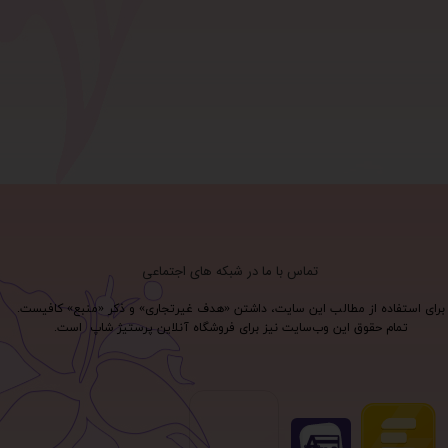
تماس با ما در شبکه های اجتماعی
برای استفاده از مطالب این سایت، داشتن «هدف غیرتجاری» و ذکر «منبع» کافیست.
تمام حقوق اين وب‌سايت نیز برای فروشگاه آنلاین پرستیژ شاپ است.