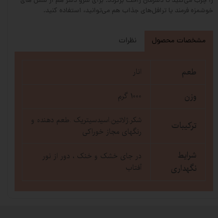
را چرب می‌کنید تا دسرمان راحت برگردد. برای سرو دسر هم از سس های
خوشمزه فرمند یا ترافل‌های جذاب هم می‌توانید، استفاده کنید.
مشخصات محصول
نظرات
طعم
انار
وزن
1000 گرم
شکر.ژلاتین.اسیدسیتریک .طعم دهنده و
ترکیبات
رنگهای مجاز خوراکی
شرایط
در جای خشک و خنک ، دور از نور
نگهداری
آفتاب