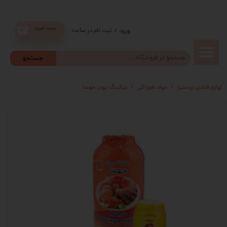
سبد خرید
ثبت نام در سایت
/
ورود
۰
حساب
جستجو
کاربری من
لوازم قنادی پرستیژ
مواد خوراکی
بیکینگ پودر مهسا
تغییر گذر
واژه
سفارشات
خروج از
حساب
کاربری