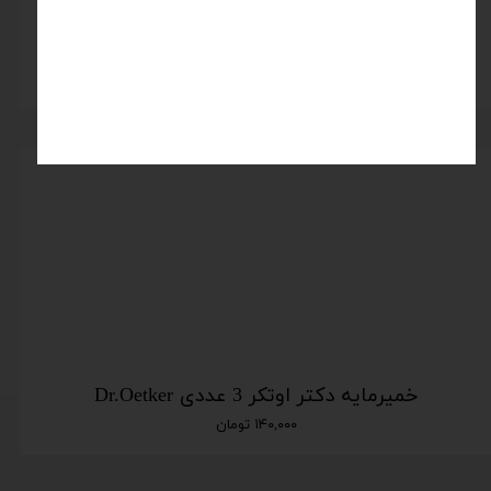
خمیرمایه خشک فعال فوری رضوی
اتمام موجودی
خمیرمایه دکتر اوتکر 3 عددی Dr.Oetker
۱۴۰,۰۰۰ تومان