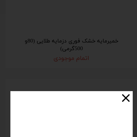
خمیرمایه خشک فوری دزمایه طلایی (80و
500گرمی)
اتمام موجودی