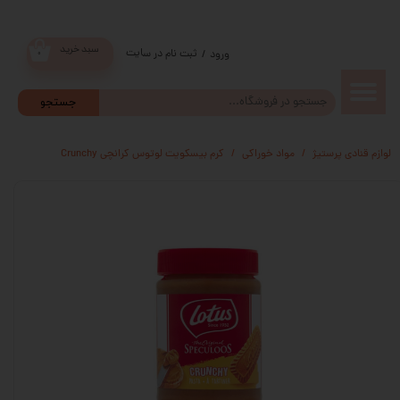
سبد خرید
ثبت نام در سایت
/
ورود
۰
حساب
جستجو
کاربری من
لوازم قنادی پرستیژ
مواد خوراکی
کرم بیسکویت لوتوس کرانچی Crunchy
تغییر گذر
واژه
سفارشات
خروج از
حساب
کاربری