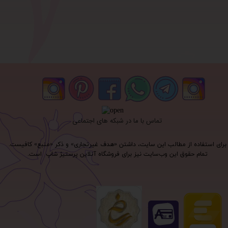
تماس با ما در شبکه های اجتماعی
برای استفاده از مطالب این سایت، داشتن «هدف غیرتجاری» و ذکر «منبع» کافیست.
تمام حقوق اين وب‌سايت نیز برای فروشگاه آنلاین پرستیژ شاپ است.