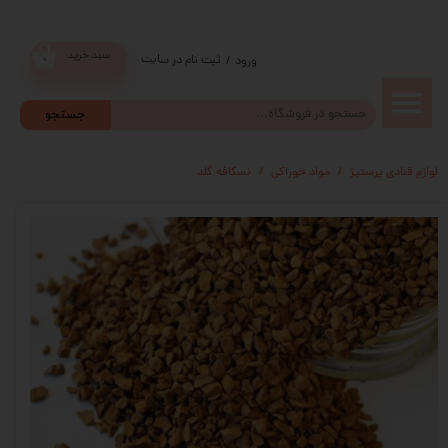
سبد خرید
ثبت نام در سایت
/
ورود
۰
حساب
جستجو
کاربری من
لوازم قنادی پرستیژ
مواد خوراکی
نسکافه گلد
تغییر گذر
واژه
سفارشات
خروج از
حساب
کاربری