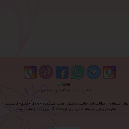
تماس با ما در شبکه های اجتماعی
برای استفاده از مطالب این سایت، داشتن «هدف غیرتجاری» و ذکر «منبع» کافیست.
تمام حقوق اين وب‌سايت نیز برای فروشگاه آنلاین پرستیژ شاپ است.