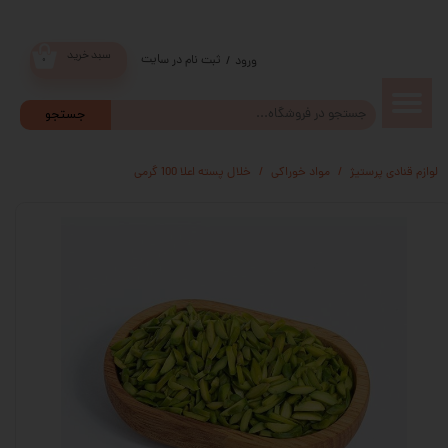
سبد خرید
ثبت نام در سایت
/
ورود
۰
حساب
جستجو
کاربری من
لوازم قنادی پرستیژ
مواد خوراکی
خلال پسته اعلا 100 گرمی
تغییر گذر
واژه
سفارشات
خروج از
حساب
کاربری