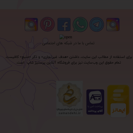
تماس با ما در شبکه های اجتماعی
برای استفاده از مطالب این سایت، داشتن «هدف غیرتجاری» و ذکر «منبع» کافیست.
تمام حقوق اين وب‌سايت نیز برای فروشگاه آنلاین پرستیژ شاپ است.