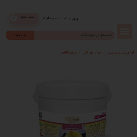
سبد خرید
ثبت نام در سایت
/
ورود
۰
حساب
جستجو
کاربری من
لوازم قنادی پرستیژ
مواد خوراکی
بریلو اناناس
تغییر گذر
واژه
سفارشات
خروج از
حساب
کاربری