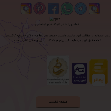
تماس با ما در شبکه های اجتماعی
برای استفاده از مطالب این سایت، داشتن «هدف غیرتجاری» و ذکر «منبع» کافیست.
تمام حقوق اين وب‌سايت نیز برای فروشگاه آنلاین پرستیژ شاپ است.
صفحه نخست