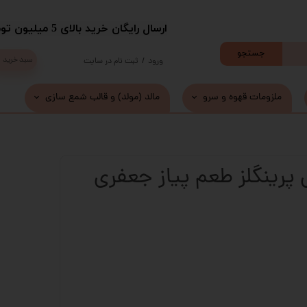
​ارسال رایگان خرید بالای 5 میلیون تومان با پست
جستجو
سبد خرید
ورود
/
ثبت نام در سایت
حساب کاربری من
ملزومات قهوه و سرو
مالد (مولد) و قالب شمع سازی
تغییر گذر واژه
سفارشات
پرینگلز طعم پیاز جعفری
خروج از حساب کاربری