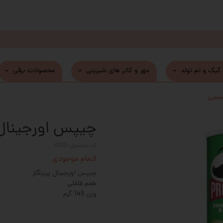
 کیک و تم تولد
مهر و کاتر های شیرینی
محصولات برقی
جعفری
چیپس اورجینال 
کد محصول: 6020
اتمام موجودی
چیپس اورجینال پرینگلز
طعم فلفلی
وزن 149 گرم