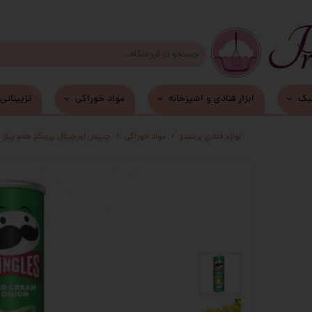
یک
ابزار قنادی و اشپزخانه
مواد خوراکی
تزییناتی
زیر کیکی و دسری MDF
لوازم قنادی پرستیژ
مواد خوراکی
چیپس اورجینال پرینگلز طعم پیاز 