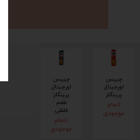
چیپس
چیپس
اورجینال
اورجینال
پرینگلز
پرینگلز
طعم
اتمام
فلفلی
موجودی
اتمام
موجودی