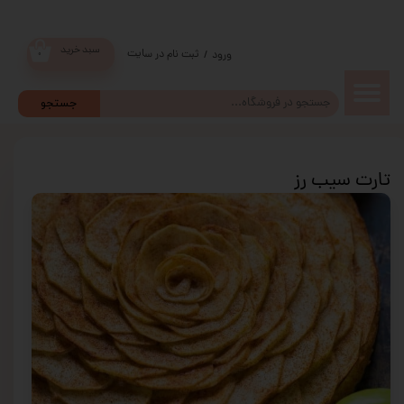
سبد خرید
ثبت نام در سایت
/
ورود
۰
حساب
جستجو
کاربری من
تغییر گذر
تارت سیب رز
واژه
سفارشات
خروج از
حساب
کاربری