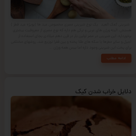
شیرینی کعک العید یک نوع شیرینی مصری مخصوص عید ها (بویژه عید فطر )
هستش. البته ورژن های عربی و ترکی هم داره که نوع مصری از معروفیت بیشتری
برخورداره. این شیرینی در مصر اولین بار در قرن دهم میلادی بجای استفاده از
آجیل و سایر مغزها با سکه های طلا پخته و بین فقرا توزیع شد. روشهای مختلفی
برای پخت این شیرینی وجود داره اما بیس همه ورژن …
ادامه مطلب
دلایل خراب شدن کیک