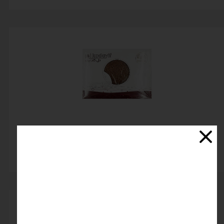
تل کادایف شکلاتی هومینا
اتمام موجودی