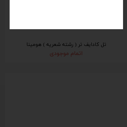
تل کادایف تر ( رشته شعریه ) هومینا
اتمام موجودی