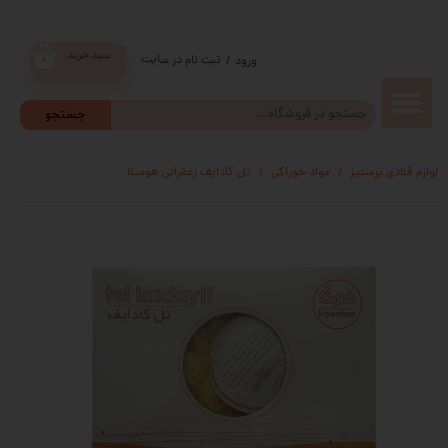
سبد خرید
ثبت نام در سایت
/
ورود
۰
حساب
جستجو
کاربری من
لوازم قنادی پرستیژ
مواد خوراکی
تل کادایف زعفرانی هومینا
تغییر گذر
واژه
سفارشات
خروج از
حساب
کاربری